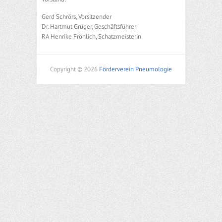
Gerd Schrörs, Vorsitzender
Dr. Hartmut Grüger, Geschäftsführer
RA Henrike Fröhlich, Schatzmeisterin
Copyright © 2026
Förderverein Pneumologie