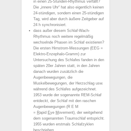
in einen 25-Stunden-Rhythmus verfällt?
Die „innere Uhr“ hat also eigentlich keinen
24-stündigen, sondern einen 25-stündigen
Tag, wird aber durch äußere Zeitgeber auf
24 h synchronisiert.
dass außer diesem Schlaf-Wach-
Rhythmus noch weitere regelmäßig
wechselnde Phasen im Schlaf existieren?
Die ersten Hirnstrom-Messungen (EEG =
Elektro-Enzephalo-Gramm) zur
Untersuchung des Schlafes fanden in den
späten 20er Jahren statt, in den Jahren
danach wurden zusätzlich die
Augenbewegungen, die
Muskelbewegungen, der Herzschlag usw.
während des Schlafes aufgezeichnet.
1953 wurde der sogenannte REM-Schlaf
entdeckt, der Schlaf mit den raschen
Augenbewegungen (R E M
=
R
apid
E
ye
M
ovement), der weitgehend
dem sogenannten Traumschlaf entspricht.
1955 wurden erstmals Schlafzyklen
beschrieben.