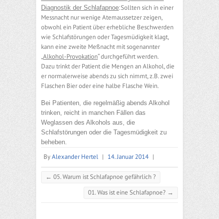
Sollten sich in einer
Diagnostik der Schlafapnoe
:
Messnacht nur wenige Atemaussetzer zeigen,
obwohl ein Patient über erhebliche Beschwerden
wie Schlafstörungen oder Tagesmüdigkeit klagt,
kann eine zweite Meßnacht mit sogenannter
„
Alkohol-Provokation
“ durchgeführt werden.
Dazu trinkt der Patient die Mengen an Alkohol, die
er normalerweise abends zu sich nimmt, z.B. zwei
Flaschen Bier oder eine halbe Flasche Wein.
Bei Patienten, die regelmäßig abends Alkohol
trinken, reicht in manchen Fällen das
Weglassen des Alkohols aus, die
Schlafstörungen oder die Tagesmüdigkeit zu
beheben.
By
Alexander Hertel
|
14. Januar 2014
|
←
05. Warum ist Schlafapnoe gefährlich ?
01. Was ist eine Schlafapnoe?
→