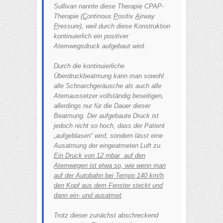
Sullivan nannte diese Therapie CPAP-
Therapie (
C
ontinous
P
ositiv
A
irway
P
ressure), weil durch diese Konstruktion
kontinuierlich ein positiver
Atemwegsdruck aufgebaut wird.
Durch die kontinuierliche
Überdruckbeatmung kann man sowohl
alle Schnarchgeräusche als auch alle
Atemaussetzer vollständig beseitigen,
allerdings nur für die Dauer dieser
Beatmung. Der aufgebaute Druck ist
jedoch nicht so hoch, dass der Patient
„aufgeblasen“ wird, sondern lässt eine
Ausatmung der eingeatmeten Luft zu.
Ein Druck von 12 mbar auf den
Atemwegen ist etwa so, wie wenn man
auf der Autobahn bei Tempo 140 km/h
den Kopf aus dem Fenster steckt und
dann ein- und ausatmet
.
Trotz dieser zunächst abschreckend