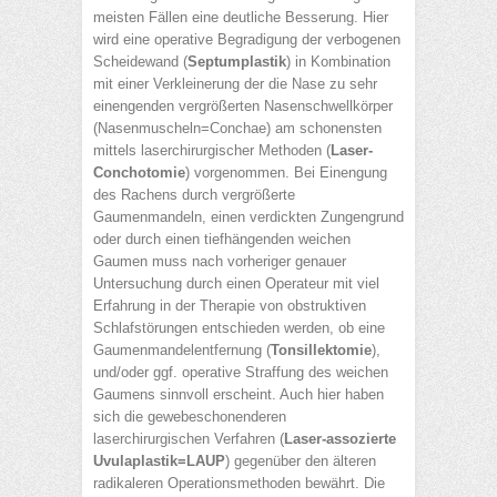
meisten Fällen eine deutliche Besserung. Hier
wird eine operative Begradigung der verbogenen
Scheidewand (
Septumplastik
) in Kombination
mit einer Verkleinerung der die Nase zu sehr
einengenden vergrößerten Nasenschwellkörper
(Nasenmuscheln=Conchae) am schonensten
mittels laserchirurgischer Methoden (
Laser-
Conchotomie
) vorgenommen. Bei Einengung
des Rachens durch vergrößerte
Gaumenmandeln, einen verdickten Zungengrund
oder durch einen tiefhängenden weichen
Gaumen muss nach vorheriger genauer
Untersuchung durch einen Operateur mit viel
Erfahrung in der Therapie von obstruktiven
Schlafstörungen entschieden werden, ob eine
Gaumenmandelentfernung (
Tonsillektomie
),
und/oder ggf. operative Straffung des weichen
Gaumens sinnvoll erscheint. Auch hier haben
sich die gewebeschonenderen
laserchirurgischen Verfahren (
Laser-assozierte
Uvulaplastik=LAUP
) gegenüber den älteren
radikaleren Operationsmethoden bewährt. Die