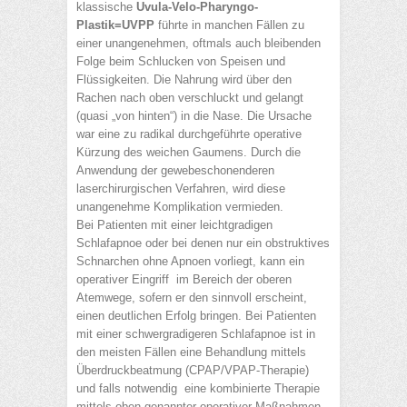
klassische
Uvula-Velo-Pharyngo-
Plastik=UVPP
führte in manchen Fällen zu
einer unangenehmen, oftmals auch bleibenden
Folge beim Schlucken von Speisen und
Flüssigkeiten. Die Nahrung wird über den
Rachen nach oben verschluckt und gelangt
(quasi „von hinten“) in die Nase. Die Ursache
war eine zu radikal durchgeführte operative
Kürzung des weichen Gaumens. Durch die
Anwendung der gewebeschonenderen
laserchirurgischen Verfahren, wird diese
unangenehme Komplikation vermieden.
Bei Patienten mit einer leichtgradigen
Schlafapnoe oder bei denen nur ein obstruktives
Schnarchen ohne Apnoen vorliegt, kann ein
operativer Eingriff im Bereich der oberen
Atemwege, sofern er den sinnvoll erscheint,
einen deutlichen Erfolg bringen. Bei Patienten
mit einer schwergradigeren Schlafapnoe ist in
den meisten Fällen eine Behandlung mittels
Überdruckbeatmung (CPAP/VPAP-Therapie)
und falls notwendig eine kombinierte Therapie
mittels oben genannter operativer Maßnahmen